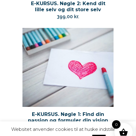
E-KURSUS. Nøgle 2: Kend dit
lille selv og dit store selv
399,00
kr.
E-KURSUS. Nøgle 1: Find din
passion og formuler din vision
0
399,00
kr.
Websitet anvender cookies til at huske indstillinger,