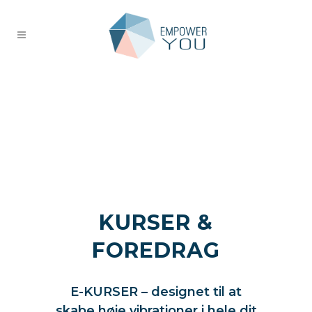
KURSER &
FOREDRAG
høje vibrationer
E-KURSER – designet til at
skabe høje vibrationer i hele dit