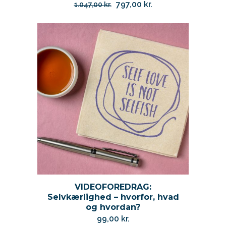
Den
Den
797,00
kr.
1.047,00
kr.
oprindelige
aktuelle
pris
pris
var:
er:
1.047,00 kr..
797,00 kr..
VIDEOFOREDRAG:
Selvkærlighed – hvorfor, hvad
og hvordan?
99,00
kr.