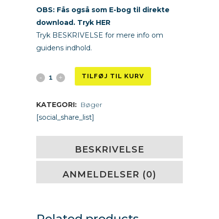
OBS: Fås også som E-bog til direkte
download. Tryk HER
Tryk BESKRIVELSE for mere info om
guidens indhold.
Din
TILFØJ TIL KURV
guide
KATEGORI:
Bøger
til
[social_share_list]
Loven
BESKRIVELSE
om
Tiltrækning
ANMELDELSER (0)
quantity
Related products