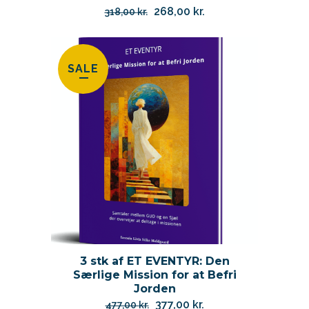
Den
Den
268,00
kr.
318,00
kr.
oprindelige
aktuelle
pris
pris
var:
er:
SALE
318,00 kr..
268,00 kr..
3 stk af ET EVENTYR: Den
Særlige Mission for at Befri
Jorden
Den
Den
377,00
kr.
477,00
kr.