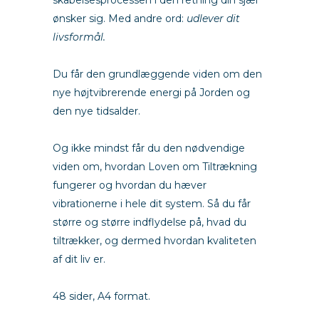
ønsker sig. Med andre ord:
udlever dit
livsformål.
empower
Du får den grundlæggende viden om den
nye højtvibrerende energi på Jorden og
den nye tidsalder.
empower
Og ikke mindst får du den nødvendige
viden om, hvordan Loven om Tiltrækning
fungerer og hvordan du hæver
vibrationerne i hele dit system. Så du får
større og større indflydelse på, hvad du
tiltrækker, og dermed hvordan kvaliteten
af dit liv er.
guide til Loven om Tiltrækning
48 sider, A4 format.
guide til Loven om Tiltrækning