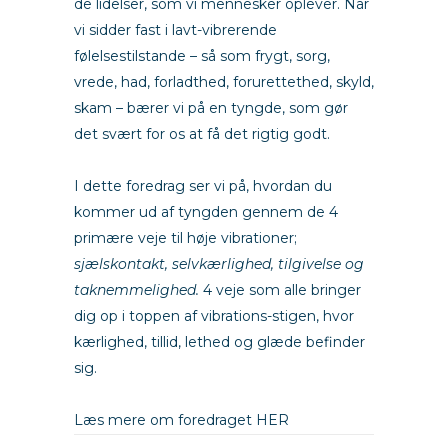
de lidelser, som vi mennesker oplever. Når
vi sidder fast i lavt-vibrerende
følelsestilstande – så som frygt, sorg,
vrede, had, forladthed, forurettethed, skyld,
skam – bærer vi på en tyngde, som gør
det svært for os at få det rigtig godt.
I dette foredrag ser vi på, hvordan du
kommer ud af tyngden gennem de 4
primære veje til høje vibrationer;
sjælskontakt, selvkærlighed, tilgivelse og
taknemmelighed.
4 veje som alle bringer
dig op i toppen af vibrations-stigen, hvor
kærlighed, tillid, lethed og glæde befinder
sig.
Læs mere om foredraget HER