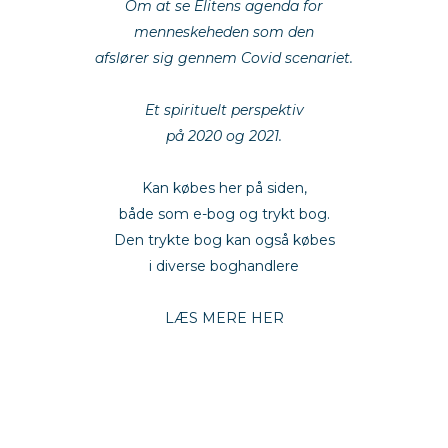
Om at se Elitens agenda for
menneskeheden som den
afslører sig gennem Covid scenariet.
bøgden nye energi
Et spirituelt perspektiv
på 2020 og 2021.
empoweryou
Kan købes her på siden,
både som e-bog og trykt bog.
Den trykte bog kan også købes
i diverse boghandlere
empoweryou
LÆS MERE HER
empoweryou