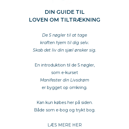
DIN GUIDE TIL
LOVEN OM TILTRÆKNING
bøgden nye energi
De 5 nøgler til at tage
kraften hjem til dig selv.
Skab det liv din sjæl ønsker sig.
empoweryou
En introduktion til de 5 nøgler,
som e-kurset
Manifester din Livsdrøm
er bygget op omkring.
empoweryou
Kan kun købes her på siden.
Både som e-bog og trykt bog.
empoweryou
LÆS MERE HER