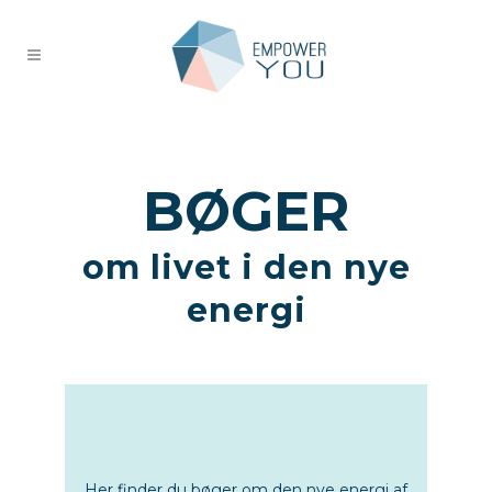
BØGER
om livet i den nye
energi
Her finder du bøger om den nye energi af