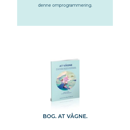
denne omprogrammering.
bøger
BOG. AT VÅGNE.
den nye energi