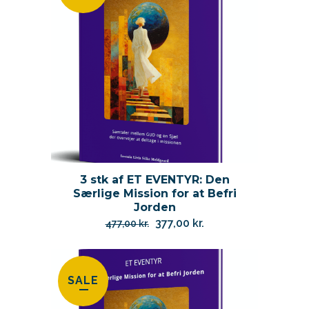
3 stk af ET EVENTYR: Den
Særlige Mission for at Befri
Jorden
Den
Den
377,00
kr.
477,00
kr.
oprindelige
aktuelle
pris
pris
var:
er:
SALE
477,00 kr..
377,00 kr..