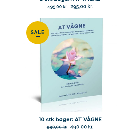
Den
Den
295,00
kr.
495,00
kr.
oprindelige
aktuelle
pris
pris
var:
er:
SALE
495,00 kr..
295,00 kr..
10 stk bøger: AT VÅGNE
Den
Den
490,00
kr.
990,00
kr.
oprindelige
aktuelle