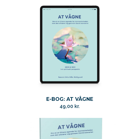
pris
pris
var:
er:
990,00 kr..
490,00 kr..
E-BOG: AT VÅGNE
49,00
kr.