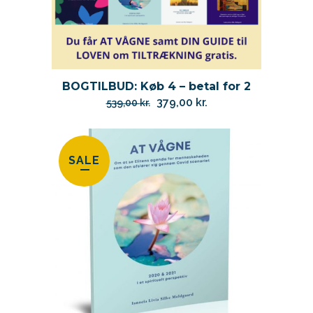
BOGTILBUD: Køb 4 – betal for 2
Den
Den
379,00
kr.
539,00
kr.
oprindelige
aktuelle
pris
pris
var:
er:
SALE
539,00 kr..
379,00 kr..