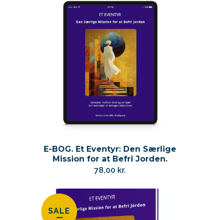
var:
er:
264,00 kr..
219,00 kr..
E-BOG. Et Eventyr: Den Særlige
Mission for at Befri Jorden.
78,00
kr.
SALE