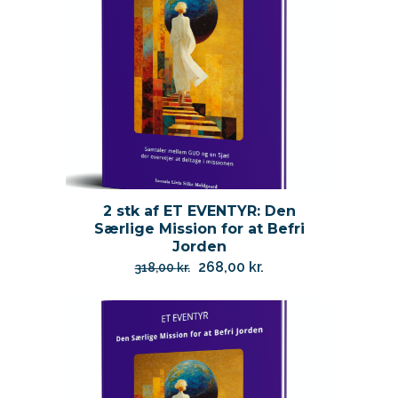
2 stk af ET EVENTYR: Den
Særlige Mission for at Befri
Jorden
Den
Den
268,00
kr.
318,00
kr.
oprindelige
aktuelle
pris
pris
var:
er:
318,00 kr..
268,00 kr..