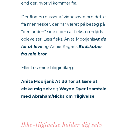
end der, hvor vi kommer fra.
Der findes masser af vidnesbyrd om dette
fra mennesker, der har været på besøg på
”den anden” side i form af f.eks. nærdøds-
oplevelser. Læs f.eks. Anita Moorjanis
At dø
for at leve
og
Annie Kagans
Budskaber
fra min bror
.
Eller læs mine blogindlæg:
Anita Moorjani: At dø for at lære at
elske mig selv
og
Wayne Dyer i samtale
med Abraham/Hicks om Tilgivelse
Ikke-tilgivelse holder dig selv