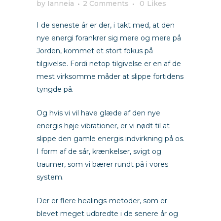
by
Ianneia
2 Comments
0
Likes
I de seneste år er der, i takt med, at den
nye energi forankrer sig mere og mere på
Jorden, kommet et stort fokus på
tilgivelse. Fordi netop tilgivelse er en af de
mest virksomme måder at slippe fortidens
tyngde på.
Og hvis vi vil have glæde af den nye
energis høje vibrationer, er vi nødt til at
slippe den gamle energis indvirkning på os.
I form af de sår, krænkelser, svigt og
traumer, som vi bærer rundt på i vores
system.
Der er flere healings-metoder, som er
blevet meget udbredte i de senere år og