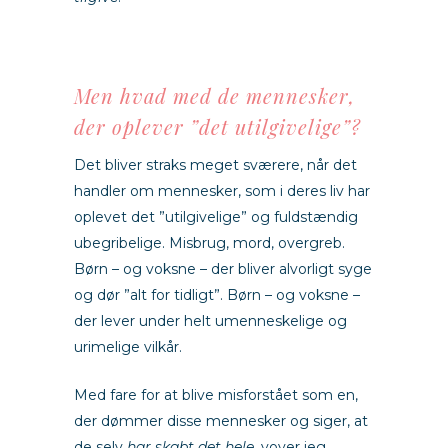
Men hvad med de mennesker,
der oplever ”det utilgivelige”?
Det bliver straks meget sværere, når det
handler om mennesker, som i deres liv har
oplevet det ”utilgivelige” og fuldstændig
ubegribelige. Misbrug, mord, overgreb.
Børn – og voksne – der bliver alvorligt syge
og dør ”alt for tidligt”. Børn – og voksne –
der lever under helt umenneskelige og
urimelige vilkår.
Med fare for at blive misforstået som en,
der dømmer disse mennesker og siger, at
de selv
har skabt det hele
, vover jeg