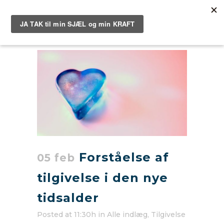
Forståelse af
05 feb
tilgivelse i den nye
tidsalder
Posted at 11:30h
in
Alle indlæg
,
Tilgivelse