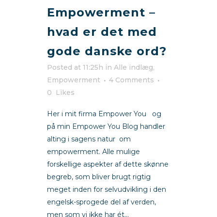
Empowerment –
hvad er det med
gode danske ord?
Posted at 11:25h
in
Alle indlæg
,
Empowerment
4 Comments
0
Likes
Her i mit firma Empower You og
på min Empower You Blog handler
alting i sagens natur om
empowerment. Alle mulige
forskellige aspekter af dette skønne
begreb, som bliver brugt rigtig
meget inden for selvudvikling i den
engelsk-sprogede del af verden,
men som vi ikke har ét...