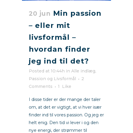
Min passion
20 jun
– eller mit
livsformål –
hvordan finder
jeg ind til det?
Posted at 10:44h
in
Alle indlæg
,
Passion og Livsformål
2
Comments
1
Like
I disse tider er der mange der taler
om, at det er vigtigt, at vi hver især
finder ind til vores passion. Og jeg er
helt enig. Den tid vi lever i og den
nye energi, der strømmer til