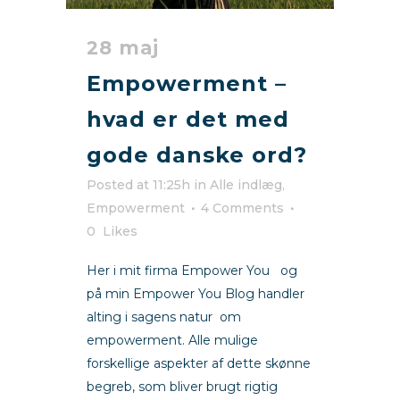
28 maj
Empowerment –
hvad er det med
gode danske ord?
Posted at 11:25h
in
Alle indlæg
,
Empowerment
4 Comments
0
Likes
Her i mit firma Empower You og
på min Empower You Blog handler
alting i sagens natur om
empowerment. Alle mulige
forskellige aspekter af dette skønne
begreb, som bliver brugt rigtig