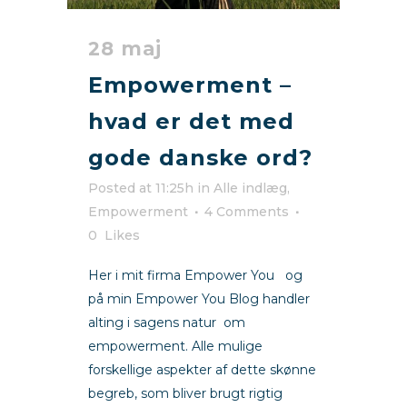
28 maj
Empowerment –
hvad er det med
gode danske ord?
Posted at 11:25h
in
Alle indlæg
,
Empowerment
4 Comments
0
Likes
Her i mit firma Empower You og
på min Empower You Blog handler
alting i sagens natur om
empowerment. Alle mulige
forskellige aspekter af dette skønne
begreb, som bliver brugt rigtig