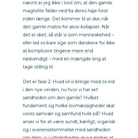
nævnt er jeg ikke i tvivl om, at den gamle
magtelite falder ned fra deres høje hest
inden længe. Det kommer til at ske, når
den gamle matrix for alvor kollapser. Når
det er sket, så står vi som menneskehed –
eller lad os bare sige som danskere for ikke
at komplicere tingene mere end
nødvendigt – med en mængde ting at
tage stilling til.
Det er fase 2. Hvad vil vi bringe med os ind
i den nye verden, nu hvor vi har set
sandheden om den gamle? Hvilket
fundament og hvilke lovmæssigheder skal
vores samvær og samfund hvile på? Hvad
anser vi for at være sundt, kærligt, organisk
og i overensstemmelse med sandheden
om dem, vi i virkeligheden er og ønsker at