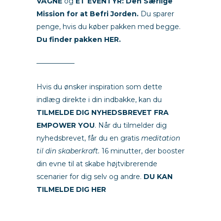
VÅGNE
og
ET EVENTYR: Den Særlige
Mission for at Befri Jorden.
Du sparer
penge, hvis du køber pakken med begge.
Du finder pakken HER.
—————–
Hvis du ønsker inspiration som dette
indlæg direkte i din indbakke, kan du
TILMELDE DIG NYHEDSBREVET FRA
EMPOWER YOU
. Når du tilmelder dig
nyhedsbrevet, får du en gratis
meditation
til din skaberkraft.
16 minutter, der booster
din evne til at skabe højtvibrerende
scenarier for dig selv og andre.
DU KAN
TILMELDE DIG HER