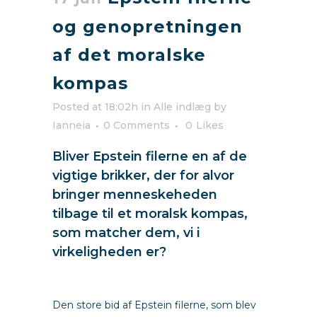
og genopretningen
af det moralske
kompas
Posted at 18:02h
in
Alle indlæg
by
Ianneia
0 Comments
0
Likes
Bliver Epstein filerne en af de
vigtige brikker, der for alvor
bringer menneskeheden
tilbage til et moralsk kompas,
som matcher dem, vi i
virkeligheden er?
Den store bid af Epstein filerne, som blev