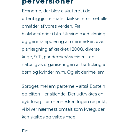
perversioner
Emnerne, der blev diskuteret i de
offentliggjorte mails, dækker stort set alle
områder af vores verden. Fra
biolaboratorier i bl.a. Ukraine med kloning
og genmanipulering af mennesker, over
planlægning af krakket i 2008, diverse
krige, 9-11, pandemier/vacciner – og
naturligvis organiseringen af trafficking af
børn og kvinder m.m. Og alt derimellem.
Sproget mellem parterne – altså Epstein
og eliten – er slående. Der udtrykkes en
dyb foragt for mennesker. Ingen respekt,
vi bliver nærmest omtalt som kvæg, der
kan skaltes og valtes med.
Ex: