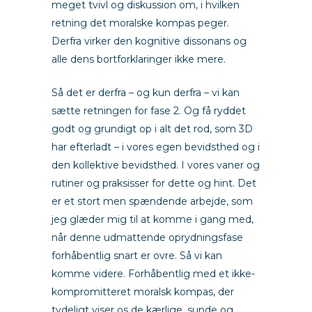
meget tvivl og diskussion om, i hvilken
retning det moralske kompas peger.
Derfra virker den kognitive dissonans og
alle dens bortforklaringer ikke mere.
Så det er derfra – og kun derfra – vi kan
sætte retningen for fase 2. Og få ryddet
godt og grundigt op i alt det rod, som 3D
har efterladt – i vores egen bevidsthed og i
den kollektive bevidsthed. I vores vaner og
rutiner og praksisser for dette og hint. Det
er et stort men spændende arbejde, som
jeg glæder mig til at komme i gang med,
når denne udmattende oprydningsfase
forhåbentlig snart er ovre. Så vi kan
komme videre. Forhåbentlig med et ikke-
kompromitteret moralsk kompas, der
tydeligt viser os de kærlige, sunde og