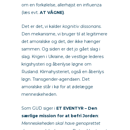
om en forkølelse, allerhøjst en influenza
(læs evt.
AT VÅGNE
)
.
Det er det, vi kalder
kognitiv dissonans.
Den mekanisme, vi bruger til at legitimere
det amoralske og det, der ikke hænger
sammen. Og siden er det jo gået slag i
slag. Krigen i Ukraine, de vestlige lederes
krigshysteri og åbenlyse løgne om
Rusland. Klimahysteriet, også en åbenlys
løgn. Transgender-agendaen. Det
amoralske står i kø for at ødelægge
menneskeheden.
Som GUD siger i
ET EVENTYR – Den
særlige mission for at befri Jorden
:
Menneskeheden skal have genoprettet