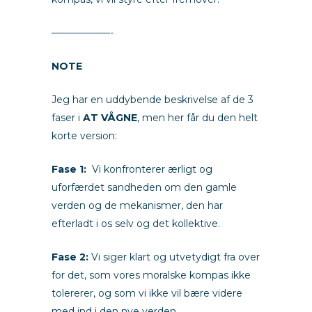
——————-
NOTE
Jeg har en uddybende beskrivelse af de 3
faser i
AT VÅGNE
,
men her får du den helt
korte version:
Fase 1:
Vi konfronterer ærligt og
uforfærdet sandheden om den gamle
verden og de mekanismer, den har
efterladt i os selv og det kollektive.
Fase 2:
Vi siger klart og utvetydigt fra over
for det, som vores moralske kompas ikke
tolererer, og som vi ikke vil bære videre
med ind i den nye verden.