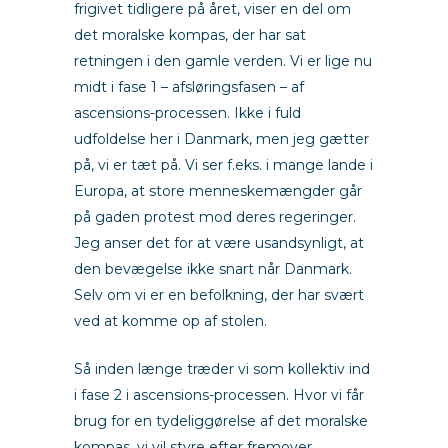
frigivet tidligere på året, viser en del om
det moralske kompas, der har sat
retningen i den gamle verden. Vi er lige nu
midt i fase 1 – afsløringsfasen – af
ascensions-processen. Ikke i fuld
udfoldelse her i Danmark, men jeg gætter
på, vi er tæt på. Vi ser f.eks. i mange lande i
Europa, at store menneskemængder går
på gaden protest mod deres regeringer.
Jeg anser det for at være usandsynligt, at
den bevægelse ikke snart når Danmark.
Selv om vi er en befolkning, der har svært
ved at komme op af stolen.
Så inden længe træder vi som kollektiv ind
i fase 2 i ascensions-processen. Hvor vi får
brug for en tydeliggørelse af det moralske
kompas, vi vil styre efter fremover.