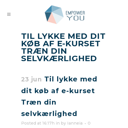
TIL LYKKE MED DIT
KØB AF E-KURSET
TRÆN DIN
SELVKÆRLIGHED
Til lykke med
23 jun
dit køb af e-kurset
Træn din
selvkærlighed
Posted at 16:17h
in
by
Ianneia
0