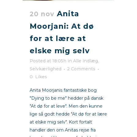
Anita
20 nov
Moorjani: At dø
for at lære at
elske mig selv
Posted at 18:05h
in
Alle indlæg
,
Selvkærlighed
2 Comments
0
Likes
Anita Moorjanis fantastiske bog
"Dying to be me" hedder på dansk
"At dø for at leve". Men den kunne
lige så godt hedde "At dø for at lære
at elske mig selv". Kort fortalt
handler den om Anitas rejse fra